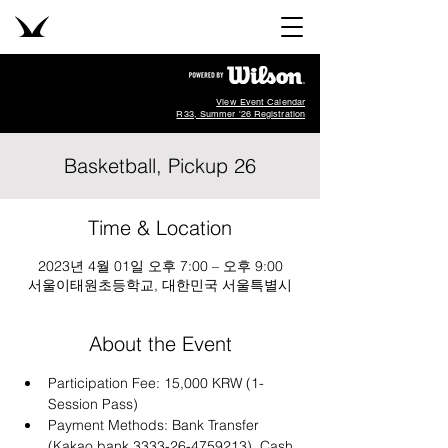
View Event Calendar
R33, Summer '26 Registration
Basketball, Pickup 26
Time & Location
2023년 4월 01일 오후 7:00 – 오후 9:00
서울이태원초등학교, 대한민국 서울특별시
About the Event
Participation Fee: 15,000 KRW (1-
Session Pass)
Payment Methods: Bank Transfer 
(Kakao bank 3333-26-4759213), Cash