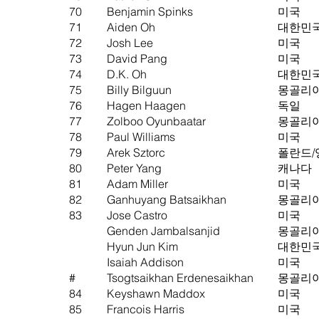
70
Benjamin Spinks
미국
71
Aiden Oh
대한민
72
Josh Lee
미국
73
David Pang
미국
74
D.K. Oh
대한민
75
Billy Bilguun
몽골리
76
Hagen Haagen
독일
77
Zolboo Oyunbaatar
몽골리
78
Paul Williams
미국
79
Arek Sztorc
폴란드/
80
Peter Yang
캐나다
81
Adam Miller
미국
82
Ganhuyang Batsaikhan
몽골리
​83
Jose Castro
미국
Genden Jambalsanjid
몽골리
Hyun Jun Kim
대한민
Isaiah Addison
미국
#
Tsogtsaikhan Erdenesaikhan
몽골리
84
Keyshawn Maddox
미국
85
Francois Harris
미국