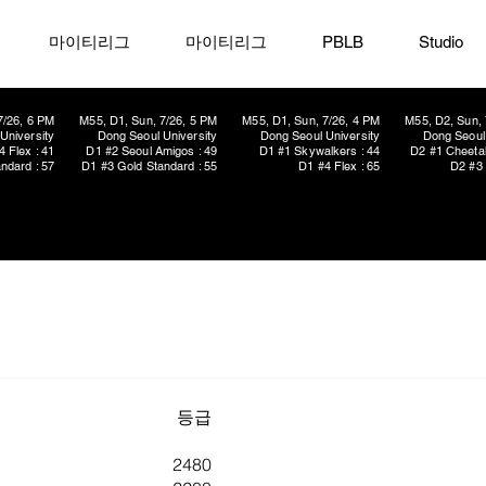
마이티리그
마이티리그
PBLB
Studio
7/26, 6 PM
M55, D1, Sun, 7/26, 5 PM
M55, D1, Sun, 7/26, 4 PM
M55, D2, Sun, 
University
Dong Seoul University
Dong Seoul University
Dong Seoul 
4 Flex : 41
D1 #2 Seoul Amigos : 49
D1 #1 Skywalkers : 44
D2 #1 Cheetah
ndard : 57
D1 #3 Gold Standard : 55
D1 #4 Flex : 65
D2 #3 
​등급
2480