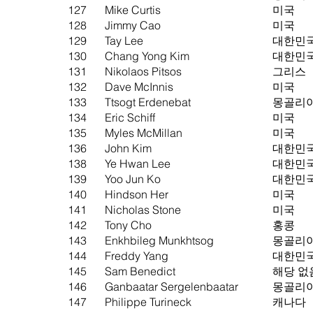
127
Mike Curtis
미국
128
Jimmy Cao
미국
129
Tay Lee
대한민
130
Chang Yong Kim
대한민
131
Nikolaos Pitsos
그리스
132
Dave McInnis
미국
133
Ttsogt Erdenebat
몽골리
134
Eric Schiff
미국
135
Myles McMillan
미국
136
John Kim
대한민
138
Ye Hwan Lee
대한민
139
Yoo Jun Ko
대한민
140
Hindson Her
미국
141
Nicholas Stone
미국
142
Tony Cho
홍콩
143
Enkhbileg Munkhtsog
몽골리
144
Freddy Yang
대한민
145
Sam Benedict
해당 없
146
Ganbaatar Sergelenbaatar
몽골리
147
Philippe Turineck
캐나다