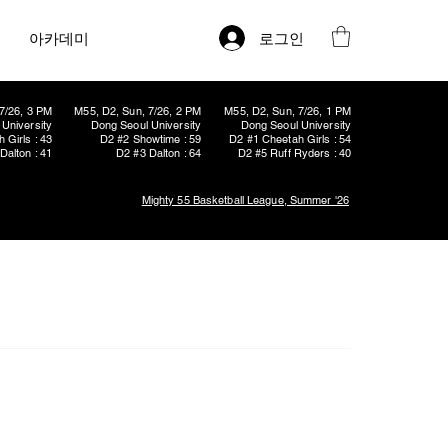
로그인
아카데미
7/26, 3 PM
M55, D2, Sun, 7/26, 2 PM
M55, D2, Sun, 7/26, 1 PM
University
Dong Seoul University
Dong Seoul University
 Girls : 43
D2 #2 Showtime : 59
D2 #1 Cheetah Girls : 54
Dalton : 41
D2 #3 Dalton : 64
D2 #5 Ruff Ryders : 40
Mighty 55 Basketball League, Summer '26