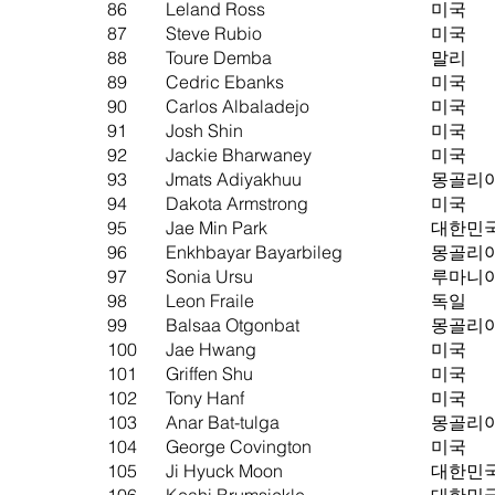
86
Leland Ross
미국
87
Steve Rubio
미국
88
Toure Demba
말리
89
Cedric Ebanks
미국
90
Carlos Albaladejo
미국
91
Josh Shin
미국
92
Jackie Bharwaney
미국
93
Jmats Adiyakhuu
몽골리
94
Dakota Armstrong
미국
95
Jae Min Park
대한민
96
Enkhbayar Bayarbileg
몽골리
97
Sonia Ursu
루마니
98
Leon Fraile
독일
99
Balsaa Otgonbat
몽골리
100
Jae Hwang
미국
101
Griffen Shu
미국
102
Tony Hanf
미국
103
Anar Bat-tulga
몽골리
104
George Covington
미국
105
Ji Hyuck Moon
대한민