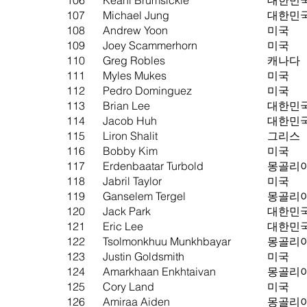
106
Keahi Brumsickle
대한민
107
Michael Jung
대한민
108
Andrew Yoon
미국
109
Joey Scammerhorn
미국
110
Greg Robles
캐나다
111
Myles Mukes
미국
112
Pedro Dominguez
미국
113
Brian Lee
대한민
114
Jacob Huh
대한민
115
Liron Shalit
그리스
116
Bobby Kim
미국
117
Erdenbaatar Turbold
몽골리
118
Jabril Taylor
미국
119
Ganselem Tergel
몽골리
120
Jack Park
대한민
121
Eric Lee
대한민
122
Tsolmonkhuu Munkhbayar
몽골리
123
Justin Goldsmith
미국
124
Amarkhaan Enkhtaivan
몽골리
125
Cory Land
미국
126
Amiraa Aiden
몽골리