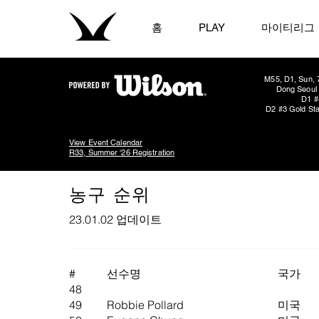
홈
PLAY
마이티리그
M55, D1, Sun, 
Dong Seoul 
D1 #
D2 #3 Gold Sta
View Event Calendar
R33, Summer '26 Registration
농구 순위
23.01.02 업데이트
#
선수명
국가
48
49
Robbie Pollard
미국