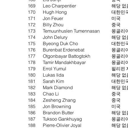
169
Leo Charpentier
해당 없
170
Hugh Hong
대한민
171
Jon Feuer
미국
172
Billy Zhou
중국
173
Temuunhuslen Tumennasan
몽골리
174
John Delury
해당 없
175
Byeong Duk Cho
대한민
176
Burenbat Erdenebat
몽골리
177
Otgonbayar Battogtokh
몽골리
178
Tamir Mandakhbayar
몽골리
179
Errol Yumul
필리핀 
180
Lukas Iida
해당 없
181
Sarah Kim
대한민
182
Mark Diamond
해당 없
183
Chao Li
중국
184
Zesheng Zhang
중국
185
Jon Browning
미국
186
Brandon Butter
해당 없
187
Tuksoo Gankhuyag
몽골리
188
Pierre-Olivier Joyal
해당 없