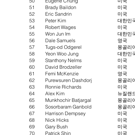
50
Eugene Chung
미국
51
Brady Baildon
미국
52
Eric Sandrin
미국
53
Peter Kim
대한민
54
Robert Wages
미국
55
Won Jun Im
대한민
56
Dale Samuels
영국
57
Tugs-od Odgerel
몽골리
58
Yeon Woo Jung
대한민
59
Stanthony Nelms
미국
60
David Brodzeller
미국
61
Femi McKenzie
영국
62
Purewsuren Dashdorj
몽골리
63
Ronnie Richards
미국
64
Alex Kim
뉴질랜
65
Munkhochir Batjargal
몽골리
66
Sosorbaram Ganbold
몽골리
67
Harrison Dempsey
미국
68
Nick Hicks
미국
69
Gary Bush
미국
70
Patrick Shin
미국