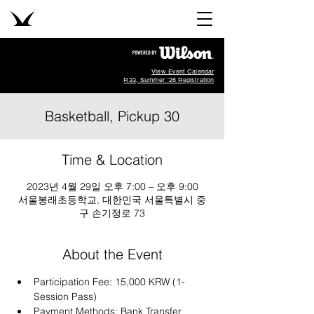
View Event Calendar
R33, Summer '26 Registration
Basketball, Pickup 30
Time & Location
2023년 4월 29일 오후 7:00 – 오후 9:00
서울봉래초등학교, 대한민국 서울특별시 중
구 손기정로 73
About the Event
Participation Fee: 15,000 KRW (1-
Session Pass)
Payment Methods: Bank Transfer 