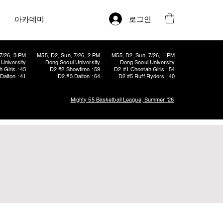
로그인
아카데미
7/26, 3 PM
M55, D2, Sun, 7/26, 2 PM
M55, D2, Sun, 7/26, 1 PM
University
Dong Seoul University
Dong Seoul University
 Girls : 43
D2 #2 Showtime : 59
D2 #1 Cheetah Girls : 54
Dalton : 41
D2 #3 Dalton : 64
D2 #5 Ruff Ryders : 40
Mighty 55 Basketball League, Summer '26