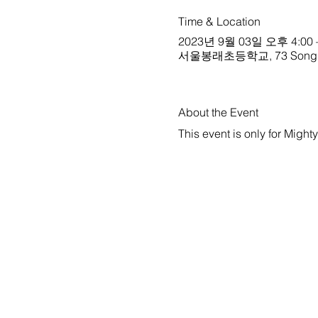
Time & Location
2023년 9월 03일 오후 4:00 
서울봉래초등학교, 73 Songijeon
About the Event
This event is only for Migh