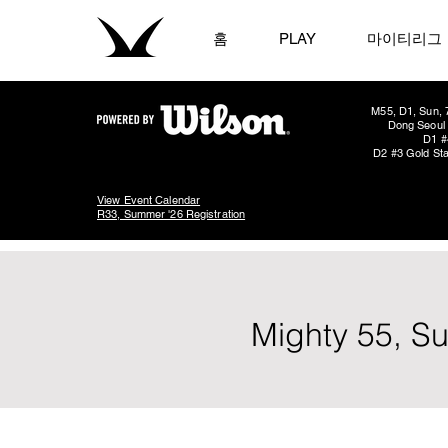
홈
PLAY
마이티리그
M55, D1, Sun, 
Dong Seoul 
D1 #
D2 #3 Gold Sta
View Event Calendar
R33, Summer '26 Registration
Mighty 55, S