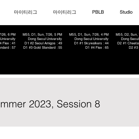
마이티리그
마이티리그
PBLB
Studio
7/26, 6 PM
M55, D1, Sun, 7/26, 5 PM
M55, D1, Sun, 7/26, 4 PM
M55, D2, Sun, 
University
Dong Seoul University
Dong Seoul University
Dong Seoul 
4 Flex : 41
D1 #2 Seoul Amigos : 49
D1 #1 Skywalkers : 44
D2 #1 Cheetah
ndard : 57
D1 #3 Gold Standard : 55
D1 #4 Flex : 65
D2 #3 
ummer 2023, Session 8