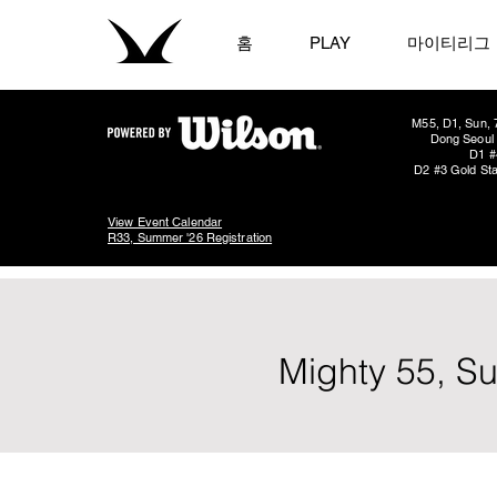
홈
PLAY
마이티리그
M55, D1, Sun, 
Dong Seoul 
D1 #
D2 #3 Gold Sta
View Event Calendar
R33, Summer '26 Registration
Mighty 55, S