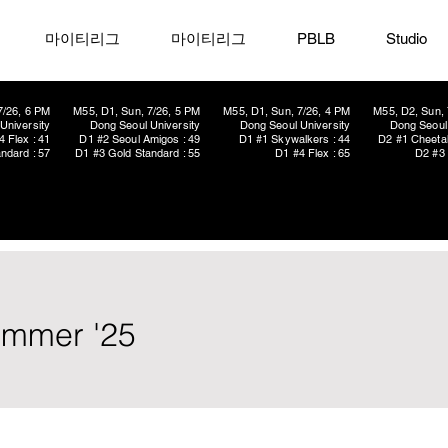
마이티리그
마이티리그
PBLB
Studio
7/26, 6 PM
M55, D1, Sun, 7/26, 5 PM
M55, D1, Sun, 7/26, 4 PM
M55, D2, Sun, 
University
Dong Seoul University
Dong Seoul University
Dong Seoul 
4 Flex : 41
D1 #2 Seoul Amigos : 49
D1 #1 Skywalkers : 44
D2 #1 Cheetah
ndard : 57
D1 #3 Gold Standard : 55
D1 #4 Flex : 65
D2 #3 
ummer '25