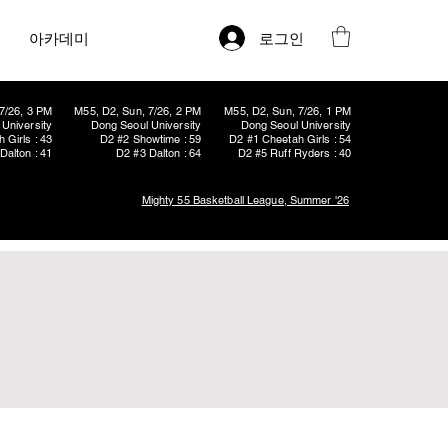
로그인
아카데미
7/26, 3 PM
M55, D2, Sun, 7/26, 2 PM
M55, D2, Sun, 7/26, 1 PM
University
Dong Seoul University
Dong Seoul University
 Girls : 43
D2 #2 Showtime : 59
D2 #1 Cheetah Girls : 54
Dalton : 41
D2 #3 Dalton : 64
D2 #5 Ruff Ryders : 40
Mighty 55 Basketball League, Summer '26