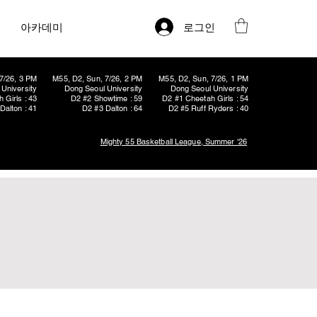
로그인
아카데미
7/26, 3 PM
M55, D2, Sun, 7/26, 2 PM
M55, D2, Sun, 7/26, 1 PM
University
Dong Seoul University
Dong Seoul University
 Girls : 43
D2 #2 Showtime : 59
D2 #1 Cheetah Girls : 54
Dalton : 41
D2 #3 Dalton : 64
D2 #5 Ruff Ryders : 40
Mighty 55 Basketball League, Summer '26
1