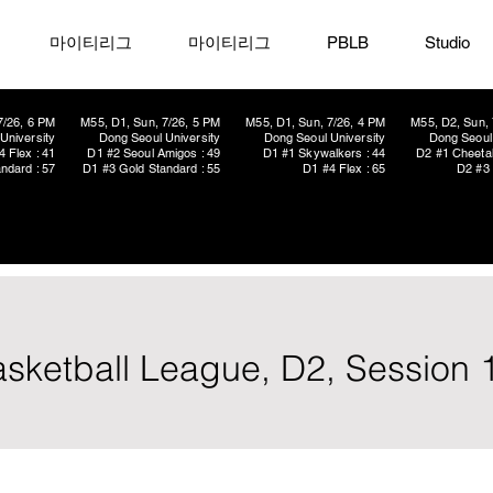
마이티리그
마이티리그
PBLB
Studio
7/26, 6 PM
M55, D1, Sun, 7/26, 5 PM
M55, D1, Sun, 7/26, 4 PM
M55, D2, Sun, 
University
Dong Seoul University
Dong Seoul University
Dong Seoul 
4 Flex : 41
D1 #2 Seoul Amigos : 49
D1 #1 Skywalkers : 44
D2 #1 Cheetah
ndard : 57
D1 #3 Gold Standard : 55
D1 #4 Flex : 65
D2 #3 
Basketball League, D2, Session 