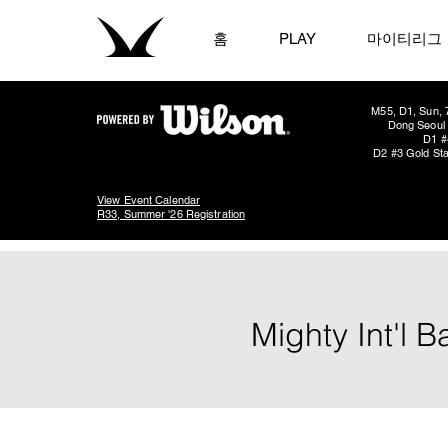
홈
PLAY
마이티리그
M55, D1, Sun, 
Dong Seoul 
D1 #
D2 #3 Gold Sta
View Event Calendar
R33, Summer '26 Registration
Mighty Int'l 