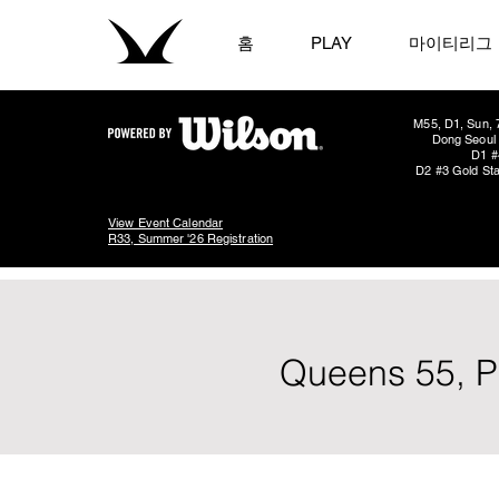
홈
PLAY
마이티리그
M55, D1, Sun, 
Dong Seoul 
D1 #
D2 #3 Gold Sta
View Event Calendar
R33, Summer '26 Registration
Queens 55, P