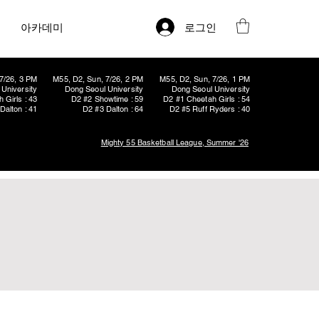
로그인
아카데미
7/26, 3 PM
M55, D2, Sun, 7/26, 2 PM
M55, D2, Sun, 7/26, 1 PM
University
Dong Seoul University
Dong Seoul University
 Girls : 43
D2 #2 Showtime : 59
D2 #1 Cheetah Girls : 54
Dalton : 41
D2 #3 Dalton : 64
D2 #5 Ruff Ryders : 40
Mighty 55 Basketball League, Summer '26