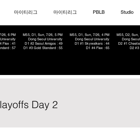
마이티리그
마이티리그
PBLB
Studio
7/26, 6 PM
M55, D1, Sun, 7/26, 5 PM
M55, D1, Sun, 7/26, 4 PM
M55, D2, Sun, 
University
Dong Seoul University
Dong Seoul University
Dong Seoul 
4 Flex : 41
D1 #2 Seoul Amigos : 49
D1 #1 Skywalkers : 44
D2 #1 Cheetah
ndard : 57
D1 #3 Gold Standard : 55
D1 #4 Flex : 65
D2 #3 
layoffs Day 2