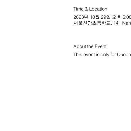
Time & Location
2023년 10월 29일 오후 6:00
서울신당초등학교, 141 Nangye-r
About the Event
This event is only for Quee