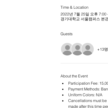
Time & Location
2022년 7월 25일 오후 7:00 
경기대학교 서울캠퍼스 본관 
Guests
+13
About the Event
Participation Fee: 15,
Payment Methods: Ban
Uniform Colors: N/A
Cancellations must be m
made after this time per