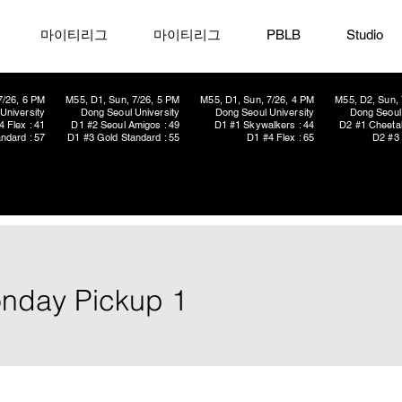
마이티리그
마이티리그
PBLB
Studio
7/26, 6 PM
M55, D1, Sun, 7/26, 5 PM
M55, D1, Sun, 7/26, 4 PM
M55, D2, Sun, 
University
Dong Seoul University
Dong Seoul University
Dong Seoul 
4 Flex : 41
D1 #2 Seoul Amigos : 49
D1 #1 Skywalkers : 44
D2 #1 Cheetah
ndard : 57
D1 #3 Gold Standard : 55
D1 #4 Flex : 65
D2 #3 
onday Pickup 1