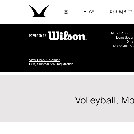
홈
PLAY
마이티리그
M55, D1, Sun, 
Dong Seoul 
D1 #
D2 #3 Gold Sta
View Event Calendar
R33, Summer '26 Registration
Volleyball, M