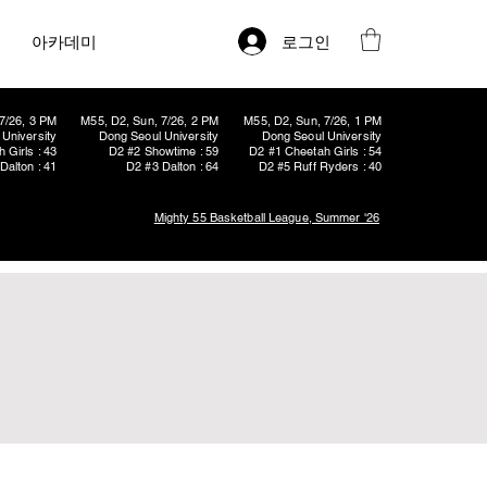
로그인
아카데미
7/26, 3 PM
M55, D2, Sun, 7/26, 2 PM
M55, D2, Sun, 7/26, 1 PM
University
Dong Seoul University
Dong Seoul University
 Girls : 43
D2 #2 Showtime : 59
D2 #1 Cheetah Girls : 54
Dalton : 41
D2 #3 Dalton : 64
D2 #5 Ruff Ryders : 40
Mighty 55 Basketball League, Summer '26