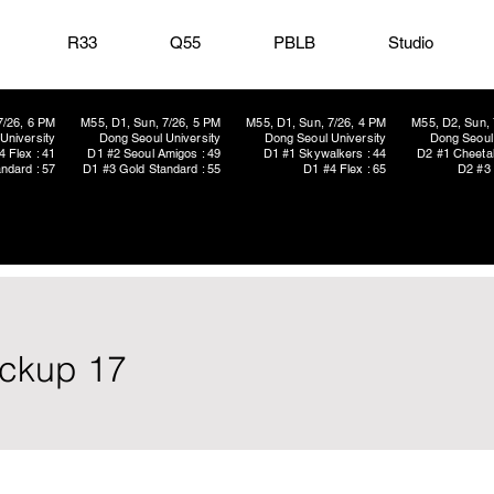
R33
Q55
PBLB
Studio
7/26, 6 PM
M55, D1, Sun, 7/26, 5 PM
M55, D1, Sun, 7/26, 4 PM
M55, D2, Sun, 
University
Dong Seoul University
Dong Seoul University
Dong Seoul 
4 Flex : 41
D1 #2 Seoul Amigos : 49
D1 #1 Skywalkers : 44
D2 #1 Cheetah
ndard : 57
D1 #3 Gold Standard : 55
D1 #4 Flex : 65
D2 #3 
ickup 17