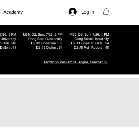
Log In
Academy
7/26, 3 PM
M55, D2, Sun, 7/26, 2 PM
M55, D2, Sun, 7/26, 1 PM
University
Dong Seoul University
Dong Seoul University
 Girls : 43
D2 #2 Showtime : 59
D2 #1 Cheetah Girls : 54
Dalton : 41
D2 #3 Dalton : 64
D2 #5 Ruff Ryders : 40
Mighty 55 Basketball League, Summer '26