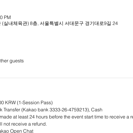
30 PM
(실내체육관) 8층, 서울특별시 서대문구 경기대로9길 24
ther guests
000 KRW (1-Session Pass)
 Transfer (Kakao bank 3333-26-4759213), Cash
ade at least 24 hours before the event start time to receive a 
ll not receive a refund.
Kakao Open Chat