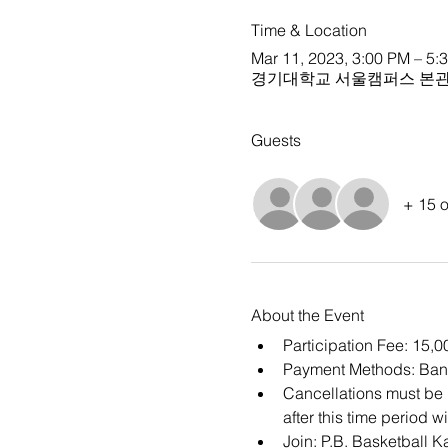
Time & Location
Mar 11, 2023, 3:00 PM – 5:
경기대학교 서울캠퍼스 본관 
Guests
+ 15 o
About the Event
Participation Fee: 15,
Payment Methods: Bank
Cancellations must be m
after this time period wi
Join: 
P.B. Basketball 