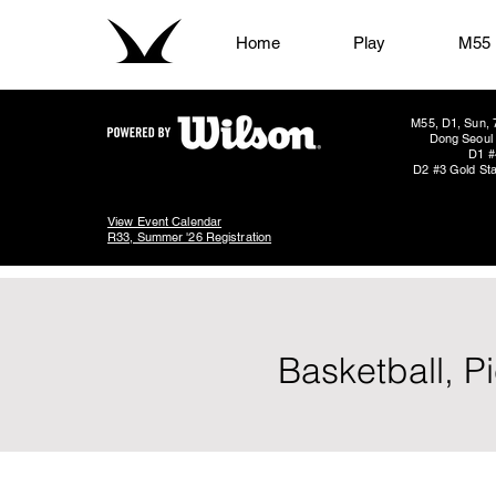
Home
Play
M55
M55, D1, Sun, 
Dong Seoul 
D1 #
D2 #3 Gold Sta
View Event Calendar
R33, Summer '26 Registration
Basketball, P