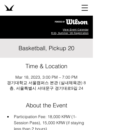
View Event Calendar
R33, Summer '26 Registration
Basketball, Pickup 20
Time & Location
Mar 18, 2023, 3:00 PM – 7:00 PM
경기대학교 서울캠퍼스 본관 (실내체육관) 8
층, 서울특별시 서대문구 경기대로9길 24
About the Event
Participation Fee: 18,000 KRW (1-
Session Pass), 15,000 KRW (if staying 
less than 2 hours)