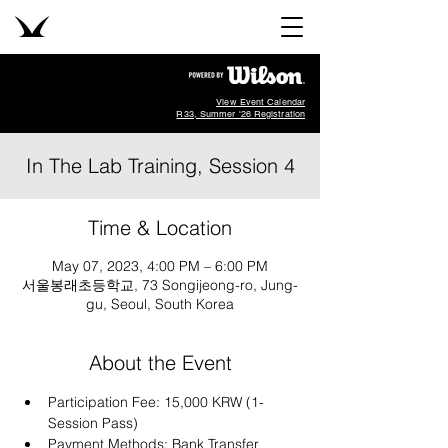
View Event Calendar
R33, Summer '26 Registration
In The Lab Training, Session 4
Time & Location
May 07, 2023, 4:00 PM – 6:00 PM
서울봉래초등학교, 73 Songijeong-ro, Jung-
gu, Seoul, South Korea
About the Event
Participation Fee: 15,000 KRW (1-
Session Pass)
Payment Methods: Bank Transfer 